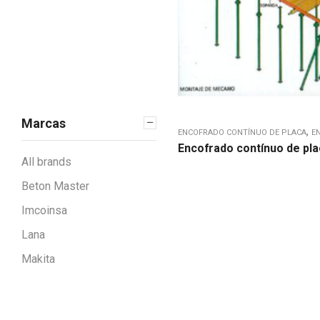
MORE
Compresión
Corte y perforación
Elevación y
Manutención
Encofrados
Marcas
Encofrado circular
,
ENCOFRADO CONTÍNUO DE PLACA
E
Encofrado contínuo de pl
Encofrado contínuo de
All brands
placa
Beton Master
Encofrado fenólico
Imcoinsa
Encofrado metálico
Puntales metálicos
Lana
Tabica
Makita
Tablero tricapa
Útiles de encofrado