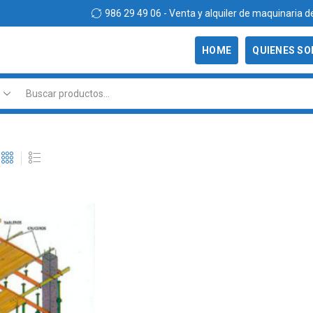
986 29 49 06 - Venta y alquiler de maquinaria de construcció
HOME
QUIENES S