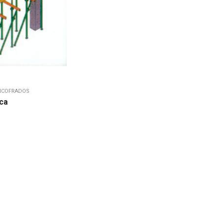
NCOFRADOS
aca