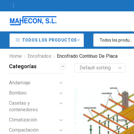
ta y alquiler de maquinaria de construcción
TODOS LOS PRODUCTOS
Home
Encofrados
Encofrado Contínuo De Placa
Categorías
Andamiaje
Example Title
Bombeo
Door sit amet,
Casetas y
consectetur adip iscing
contenedores
elit, sed do ore magna
Climatización
lorem ipsum sit.
Compactación