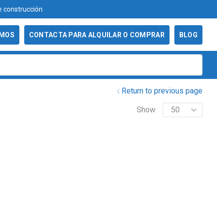
n
986 29 49 06 - Venta y alquiler
OMOS
CONTACTA PARA ALQUILAR O COMPRAR
BLOG
Return to previous page
Show