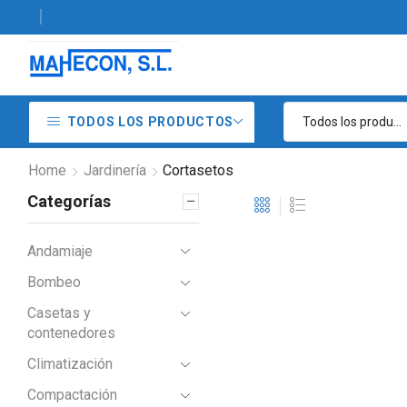
9 49 06 - Venta y alquiler de maquinaria de construcción
TODOS LOS PRODUCTOS
Home
Jardinería
Cortasetos
Categorías
Andamiaje
Example Title
Bombeo
Door sit amet,
Casetas y
consectetur adip iscing
contenedores
elit, sed do ore magna
Climatización
lorem ipsum sit.
Compactación