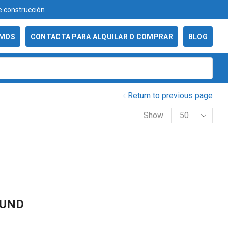
e construcción
986 29 49 06 - Ven
OMOS
CONTACTA PARA ALQUILAR O COMPRAR
BLOG
Return to previous page
Show
OUND