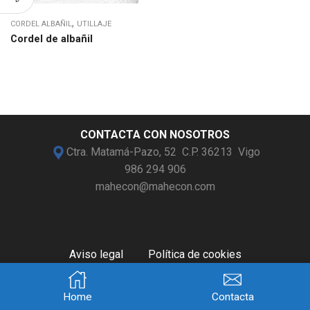
,
CORDEL ALBAÑIL
UTILLAJE
Cordel de albañil
CONTACTA CON NOSOTROS
Ctra. Matamá-Pazo, 52 C.P. 36213 Vigo
986 294 906
mahecon@mahecon.com
Aviso legal
Política de cookies
Condiciones de uso
Protección de datos
© 2021
mahecon.com
Home
Contacta