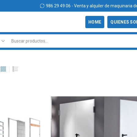
986 29 49 06 - Venta y alquiler de maquinaria d
HOME
QUIENES S