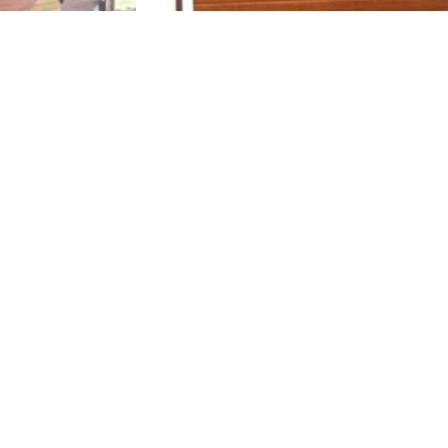
,
PORTALES
PUERTAS Y PORTALES
 Basculante (2
Puerta Garaje Residencial Seccional