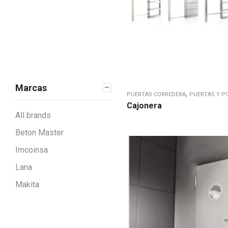
MORE
Compresión
Corte y perforación
Elevación y
Manutención
Encofrados
Marcas
Generación e
,
PUERTAS CORREDERA
PUERTAS Y P
iluminación
Cajonera
All brands
Herramienta eléctrica
portátil
Beton Master
Hormigonado y
Imcoinsa
vibración
Lana
Jardinería
Makita
Limpieza
Nivelación y
medición