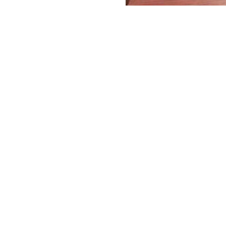
,
PORTALES
PUERTAS Y PORTALES
Puerta Garaje Residencial
hojas)
CONTACTA CON NOSOTROS
Ctra. Matamá-Pazo, 52 C.P. 36213 Vigo
986 294 906
mahecon@mahecon.com