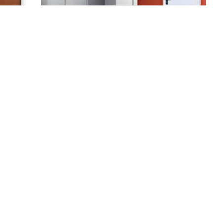
,
PUERTAS MULTIUSO
PUERTAS Y PORTALES
Puerta Multiuso
Aviso legal
Política de cookies
Condiciones de uso
Protección de datos
© 2021
mahecon.com