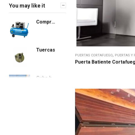
You may like it
Puertas y portales
Portales
Compresor eléctrico Imcoinsa 04433
Puertas corredera
Puertas cortafuego
Puertas multiuso
Tuercas
,
Seguridad y
PUERTAS CORTAFUEGO
PUERTAS Y 
Puerta Batiente Cortafue
protección
Utillaje
Cubo hormigón
Vallado y
señalización