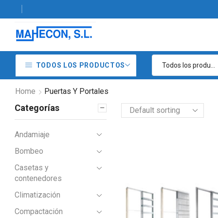
9 49 06 - Venta y alquiler de maquinaria de construcción
TODOS LOS PRODUCTOS
Home
Puertas Y Portales
Categorías
Andamiaje
Example Title
Bombeo
Door sit amet,
Casetas y
consectetur adip iscing
contenedores
elit, sed do ore magna
Climatización
lorem ipsum sit.
Compactación