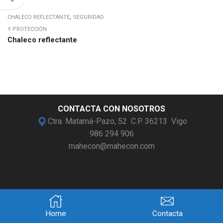
,
CHALECO REFLECTANTE
SEGURIDAD
Y PROTECCIÓN
Chaleco reflectante
CONTACTA CON NOSOTROS
Ctra. Matamá-Pazo, 52 C.P. 36213 Vigo
986 294 906
mahecon@mahecon.com
Aviso legal
Política de cookies
Condiciones de uso
Protección de datos
Home
Contacta
© 2021
mahecon.com