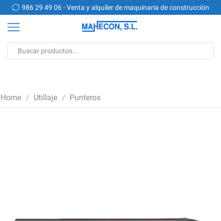
n
986 29 49 06 - Venta y alquiler de maquinaria de construcción
Search
input
Home
Utillaje
Punteros
/
/