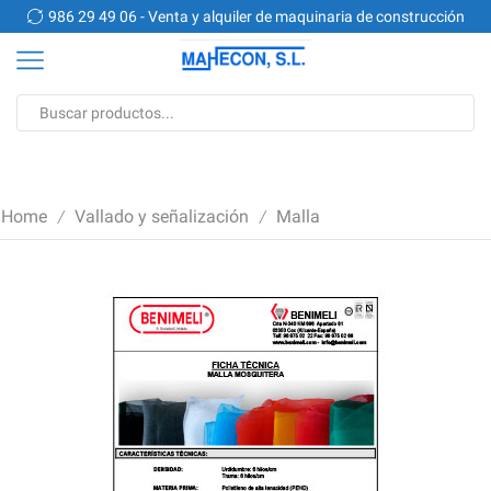
n
986 29 49 06 - Venta y alquiler de maquinaria de construcción
Search
input
Home
Vallado y señalización
Malla
/
/