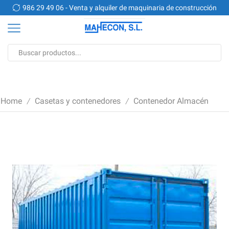
n
986 29 49 06 - Venta y alquiler de maquinaria de construcción
Search
input
Home
Casetas y contenedores
Contenedor Almacén
/
/