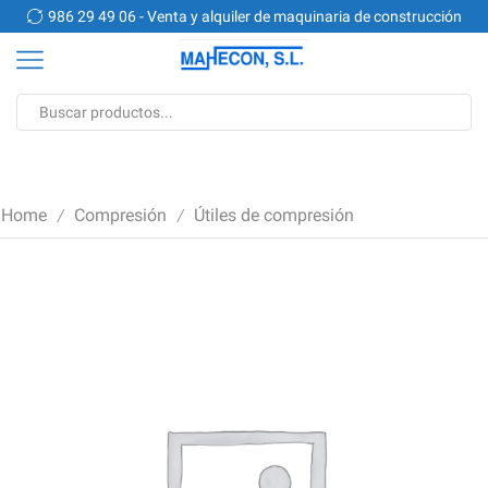
n
986 29 49 06 - Venta y alquiler de maquinaria de construcción
Search
input
Home
Compresión
Útiles de compresión
/
/