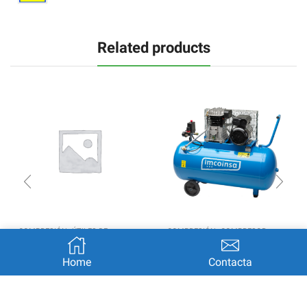
Related products
,
,
COMPRESIÓN
ÚTILES DE
COMPRESIÓN
COMPRESOR
COMPRESIÓN
ELÉCTRICO
Home
Contacta
Kit de pintura
Compresor eléctrico
Imcoinsa 04433