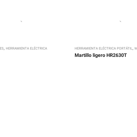
,
,
ES
HERRAMIENTA ELÉCTRICA
HERRAMIENTA ELÉCTRICA PORTÁTIL
M
Martillo ligero HR2630T
or DHP485RTJ