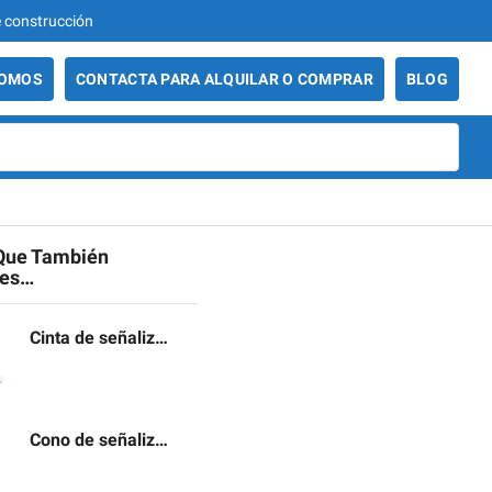
e construcción
986 29 49 06 - Ve
SOMOS
CONTACTA PARA ALQUILAR O COMPRAR
BLOG
Que También
tes…
Cinta de señalización
Cono de señalización