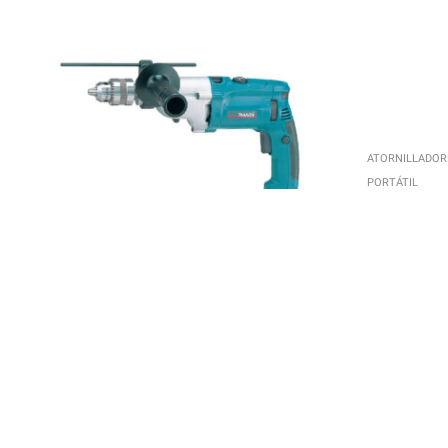
ATORNILLADOR
PORTÁTIL
Atornillad
,
HERRAMIENTA ELÉCTRICA PORTÁTIL
TALADROS
Taladro percutor HP2070