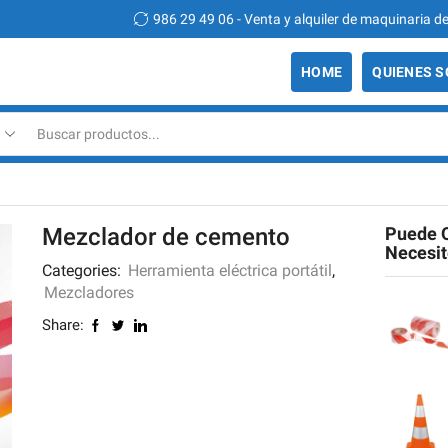
986 29 49 06 - Venta y alquiler de maquinaria d
HOME
QUIENES 
Search
input
Mezclador de cemento
Puede 
Necesi
Categories:
Herramienta eléctrica portátil
,
Mezcladores
Share: