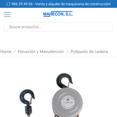
n
986 29 49 06 - Venta y alquiler de maquinaria de construcción
Search
input
Home
Elevación y Manutención
Polipasto de cadena
/
/