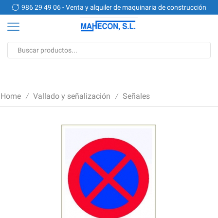
n
986 29 49 06 - Venta y alquiler de maquinaria de construcción
Search
input
Home
Vallado y señalización
Señales
/
/