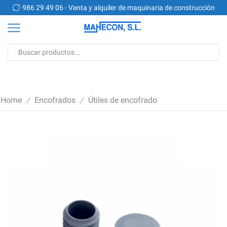
n
986 29 49 06 - Venta y alquiler de maquinaria de construcción
Search
input
Home
Encofrados
Útiles de encofrado
/
/