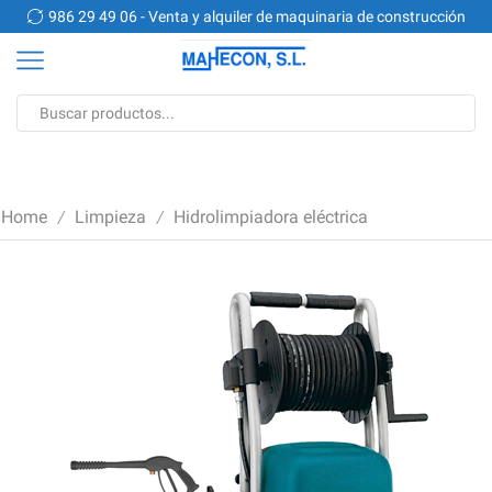
n
986 29 49 06 - Venta y alquiler de maquinaria de construcción
Search
input
Home
Limpieza
Hidrolimpiadora eléctrica
/
/