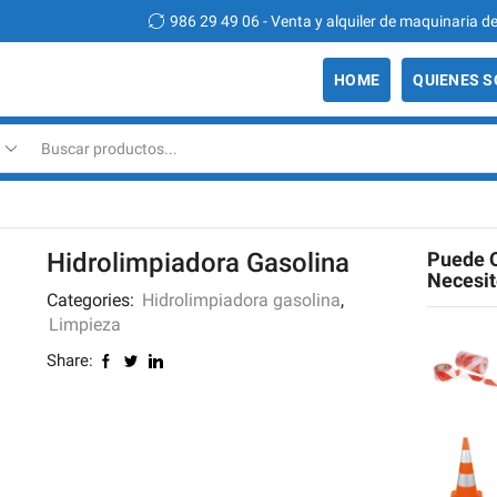
49 06 - Venta y alquiler de maquinaria de construcción
HOME
QUIENES 
Search
input
Hidrolimpiadora Gasolina
Puede 
Necesi
Categories:
Hidrolimpiadora gasolina
,
Limpieza
Share: