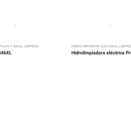
,
,
POLVO Y AGUA
LIMPIEZA
HIDROLIMPIADORA ELÉCTRICA
LIMPIE
446XL
Hidrolimpiadora eléctrica P