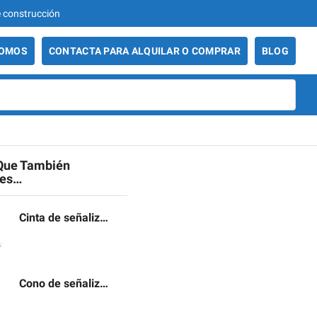
986 29 49 06 - Venta y alquiler de maquinaria de 
SOMOS
CONTACTA PARA ALQUILAR O COMPRAR
BLOG
Que También
tes…
Cinta de señalización
Cono de señalización