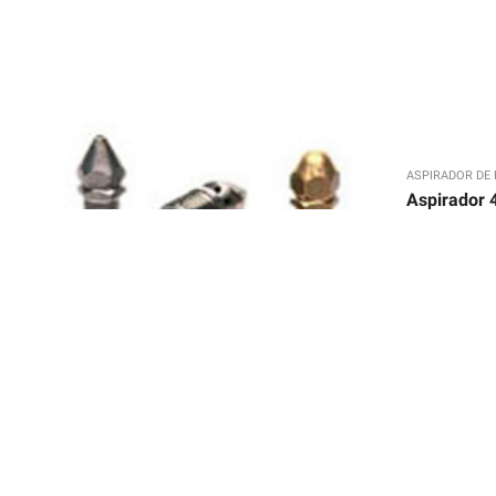
ASPIRADOR DE 
Aspirador 
,
LIMPIEZA
RATÓN DESATASCADOR
Ratón Desatascador