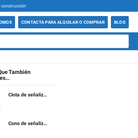
986 29 49 06 - Venta y alquiler de maquinaria de 
SOMOS
CONTACTA PARA ALQUILAR O COMPRAR
BLOG
Que También
tes…
Cinta de señalización
Cono de señalización