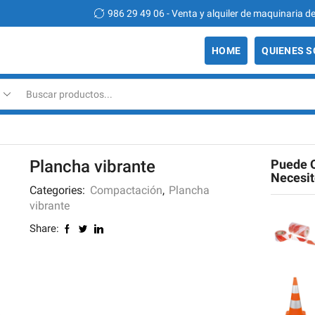
49 06 - Venta y alquiler de maquinaria de construcción
HOME
QUIENES 
Search
input
Plancha vibrante
Puede 
Necesi
Categories:
Compactación
,
Plancha
vibrante
Share: