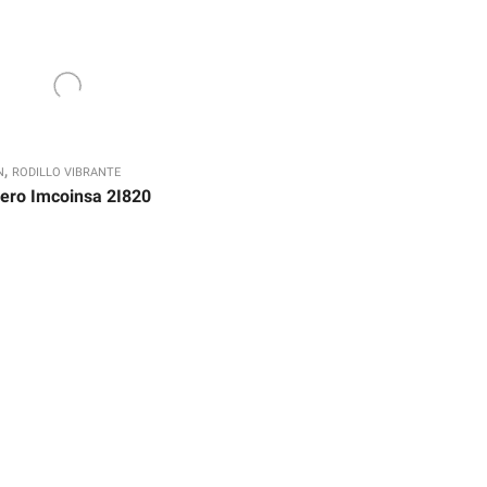
,
N
RODILLO VIBRANTE
sero Imcoinsa 2I820