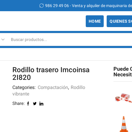
986 29 49 06 - Venta y alquiler de maquinaria de construcción
HOME
QUIENES 
Search
input
Rodillo trasero Imcoinsa
Puede 
Necesi
2I820
Categories:
Compactación
,
Rodillo
vibrante
Share: