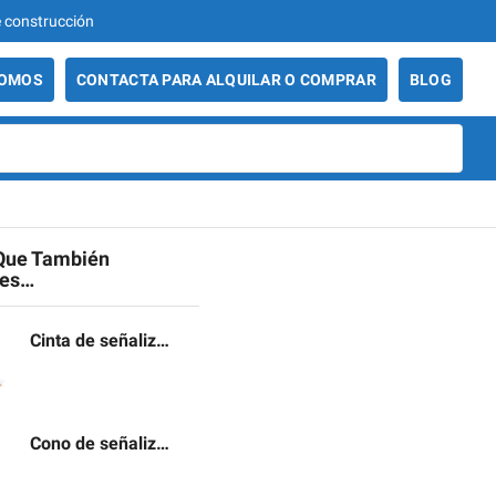
986 29 49 06 - Venta y alquiler de maqui
SOMOS
CONTACTA PARA ALQUILAR O COMPRAR
BLOG
Que También
tes…
Cinta de señalización
Cono de señalización